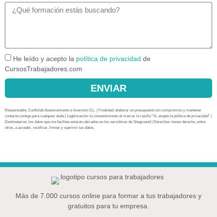
He leído y acepto la
política de privacidad
de
CursosTrabajadores.com
ENVIAR
Responsable: Confislab Asesoramiento e Inversión S.L. | Finalidad: elaborar un presupuesto sin compromiso y mantener
contacto contigo para cualquier duda | Legitimación: tu consentimiento al marcar la casilla “Sí, acepto la política de privacidad” |
Destinatarios: los datos que me facilitas estarán ubicados en los servidores de Siteground | Derechos: tienes derecho, entre
otros, a acceder, rectificar, limitar y suprimir tus datos.
Más de 7.000 cursos online para formar a tus trabajadores y
gratuitos para tu empresa.