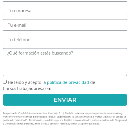
He leído y acepto la
política de privacidad
de
CursosTrabajadores.com
ENVIAR
Responsable: Confislab Asesoramiento e Inversión S.L. | Finalidad: elaborar un presupuesto sin compromiso y
mantener contacto contigo para cualquier duda | Legitimación: tu consentimiento al marcar la casilla “Sí, acepto la
política de privacidad” | Destinatarios: los datos que me facilitas estarán ubicados en los servidores de Siteground
| Derechos: tienes derecho, entre otros, a acceder, rectificar, limitar y suprimir tus datos.