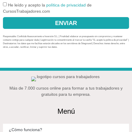
He leído y acepto la
política de privacidad
de
CursosTrabajadores.com
ENVIAR
Responsable: Confislab Asesoramiento e Inversión S.L. | Finalidad: elaborar un presupuesto sin compromiso y mantener
contacto contigo para cualquier duda | Legitimación: tu consentimiento al marcar la casilla “Sí, acepto la política de privacidad” |
Destinatarios: los datos que me facilitas estarán ubicados en los servidores de Siteground | Derechos: tienes derecho, entre
otros, a acceder, rectificar, limitar y suprimir tus datos.
Más de 7.000 cursos online para formar a tus trabajadores y
gratuitos para tu empresa.
Menú
¿Cómo funciona?