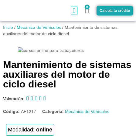
0
Calcula tu crédito
¿Cómo funciona?
Inicio
/
Mecánica de Vehículos
/ Mantenimiento de sistemas
auxiliares del motor de ciclo diesel
Mantenimiento de sistemas
auxiliares del motor de
ciclo diesel





Valoración:
Código:
AF1217
Categoría:
Mecánica de Vehículos
Modalidad:
online