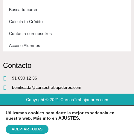
Busca tu curso
Calcula tu Crédito
Contacta con nosotros
Acceso Alumnos
Contacto
91 690 12 36
bonificada@cursostrabajadores.com
Copyright © 2021
CursosTrabajadores.com
Utilizamos cookies para darte la mejor experiencia en
Aviso Legal
|
Política de Privacidad
|
Condiciones de compra
nuestra web. Más info en
AJUSTES
.
ACEPTAR TODAS
Diseño web
por Beeway