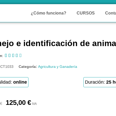
¿Cómo funciona?
CURSOS
Cont
ejo e identificación de anima





n:
:
CT1033
Categoría:
Agricultura y Ganadería
lidad:
online
Duración:
25 h
125,00
€
€
IVA