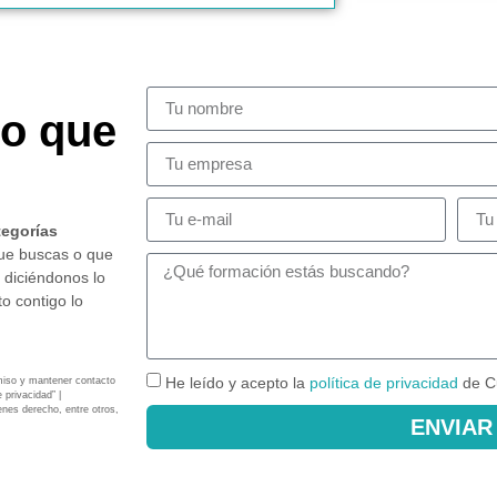
so que
tegorías
que buscas o que
 diciéndonos lo
o contigo lo
He leído y acepto la
política de privacidad
de C
miso y mantener contacto
 privacidad” |
enes derecho, entre otros,
ENVIAR