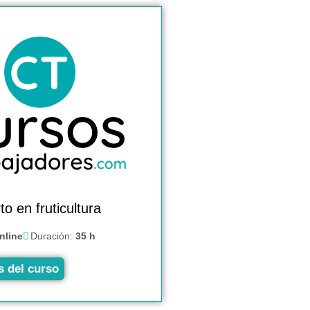
rto en fruticultura
nline
Duración:
35 h
s del curso