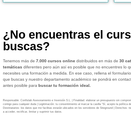
¿No encuentras el cur
buscas?
Tenemos más de
7.000 cursos online
distribuidos en más de
30 ca
temáticas
diferentes pero aún así es posible que no encuentres lo 
necesites una formación a medida. En ese caso, rellena el formulario
que buscas y nuestro departamento académico se pondrá en contact
antes posible para
buscar tu formación ideal.
Responsable: Confislab Asesoramiento e Inversión S.L. | Finalidad: elaborar un presupuesto sin compro
contigo para cualquier duda | Legitimación: tu consentimiento al marcar la casilla “Sí, acepto la política de
Destinatarios: los datos que me facilitas estarán ubicados en los servidores de Siteground | Derechos: ti
a acceder, rectificar, limitar y suprimir tus datos.