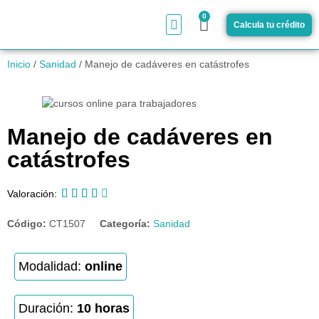
0
Calcula tu crédito
¿Cómo funciona?
Inicio
/
Sanidad
/ Manejo de cadáveres en catástrofes
Manejo de cadáveres en
catástrofes





Valoración:
Código:
CT1507
Categoría:
Sanidad
Modalidad:
online
Duración:
10 horas