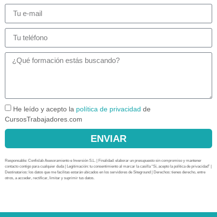
He leído y acepto la
política de privacidad
de
CursosTrabajadores.com
ENVIAR
Responsable: Confislab Asesoramiento e Inversión S.L. | Finalidad: elaborar un presupuesto sin compromiso y mantener
contacto contigo para cualquier duda | Legitimación: tu consentimiento al marcar la casilla “Sí, acepto la política de privacidad” |
Destinatarios: los datos que me facilitas estarán ubicados en los servidores de Siteground | Derechos: tienes derecho, entre
otros, a acceder, rectificar, limitar y suprimir tus datos.