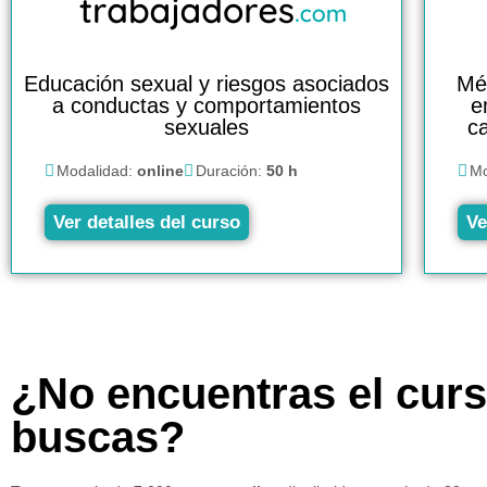
Educación sexual y riesgos asociados
Mé
a conductas y comportamientos
e
sexuales
c
Modalidad:
online
Duración:
50 h
Mo
Ver detalles del curso
Ve
¿No encuentras el cur
buscas?