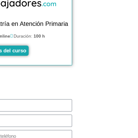
ría en Atención Primaria
nline
Duración:
100 h
s del curso