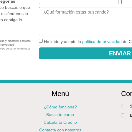
tegorías
que buscas o que
 diciéndonos lo
o contigo lo
He leído y acepto la
política de privacidad
de C
miso y mantener contacto
 privacidad” |
enes derecho, entre otros,
ENVIAR
Menú
Con
9
¿Cómo funciona?
Busca tu curso
b
Calcula tu Crédito
Contacta con nosotros