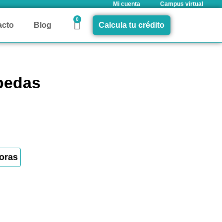
Mi cuenta
Campus virtual
0
acto
Blog
Calcula tu crédito
opedas
oras