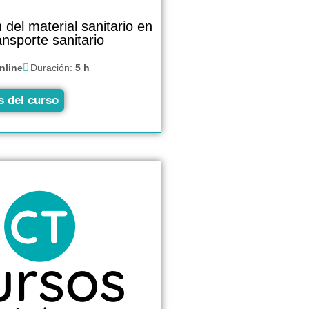
n del material sanitario en
ansporte sanitario
nline
Duración:
5 h
s del curso