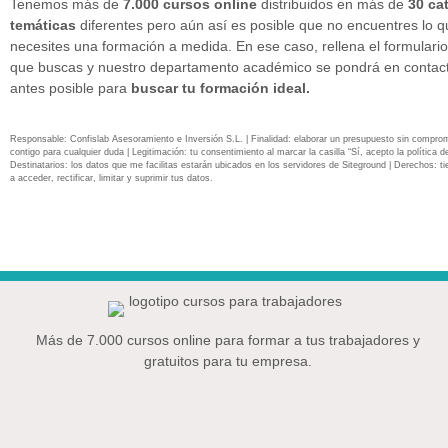
Tenemos más de
7.000 cursos online
distribuidos en más de
30 ca
temáticas
diferentes pero aún así es posible que no encuentres lo 
necesites una formación a medida. En ese caso, rellena el formulario
que buscas y nuestro departamento académico se pondrá en contact
antes posible para
buscar tu formación ideal.
Responsable: Confislab Asesoramiento e Inversión S.L. | Finalidad: elaborar un presupuesto sin compro
contigo para cualquier duda | Legitimación: tu consentimiento al marcar la casilla “Sí, acepto la política de
Destinatarios: los datos que me facilitas estarán ubicados en los servidores de Siteground | Derechos: ti
a acceder, rectificar, limitar y suprimir tus datos.
Más de 7.000 cursos online para formar a tus trabajadores y
gratuitos para tu empresa.