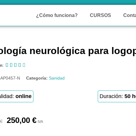
¿Cómo funciona?
CURSOS
Cont
ología neurológica para log





n:
:
AP0457-N
Categoría:
Sanidad
lidad:
online
Duración:
50 h
250,00
€
€
IVA