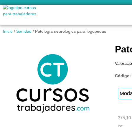
Inicio
/
Sanidad
/ Patología neurológica para logopedas
Pat
Valoració
Código
Moda
375,10
inc.