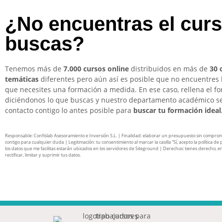
¿No encuentras el cur
buscas?
Tenemos más de
7.000 cursos online
distribuidos en más de
30 
temáticas
diferentes pero aún así es posible que no encuentres 
que necesites una formación a medida. En ese caso, rellena el f
diciéndonos lo que buscas y nuestro departamento académico s
contacto contigo lo antes posible para
buscar tu formación ideal
Responsable: Confislab Asesoramiento e Inversión S.L. | Finalidad: elaborar un presupuesto sin compro
contigo para cualquier duda | Legitimación: tu consentimiento al marcar la casilla “Sí, acepto la política de 
los datos que me facilitas estarán ubicados en los servidores de Siteground | Derechos: tienes derecho, en
rectificar, limitar y suprimir tus datos.