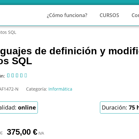
¿Cómo funciona?
CURSOS
Co
atos SQL
guajes de definición y modif
os SQL
ón:





AF1472-N
Categoría:
Informática
lidad:
online
Duración:
75 
375,00
€
€
IVA