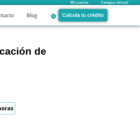
Mi cuenta
Campus virtual
ntacto
Blog
Calcula tu crédito
0
icación de
horas