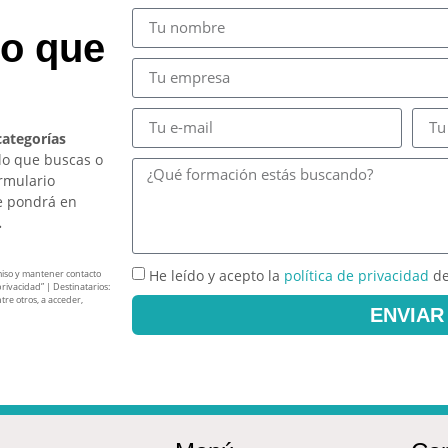
so que
categorías
lo que buscas o
ormulario
e pondrá en
.
He leído y acepto la
política de privacidad
de
miso y mantener contacto
privacidad” | Destinatarios:
tre otros, a acceder,
ENVIAR