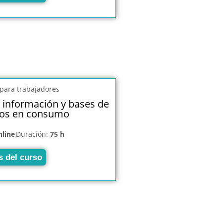
 información y bases de
tos en consumo
nline
Duración:
75 h
s del curso