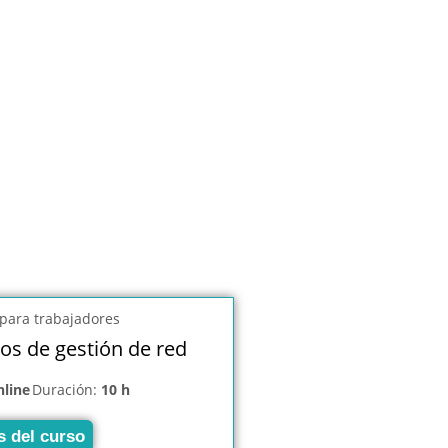
os de gestión de red
nline
Duración:
10 h
s del curso