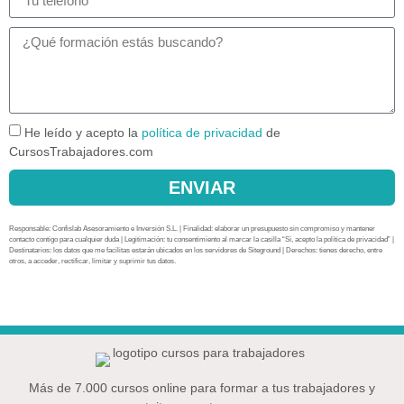
He leído y acepto la
política de privacidad
de
CursosTrabajadores.com
ENVIAR
Responsable: Confislab Asesoramiento e Inversión S.L. | Finalidad: elaborar un presupuesto sin compromiso y mantener
contacto contigo para cualquier duda | Legitimación: tu consentimiento al marcar la casilla “Sí, acepto la política de privacidad” |
Destinatarios: los datos que me facilitas estarán ubicados en los servidores de Siteground | Derechos: tienes derecho, entre
otros, a acceder, rectificar, limitar y suprimir tus datos.
Más de 7.000 cursos online para formar a tus trabajadores y