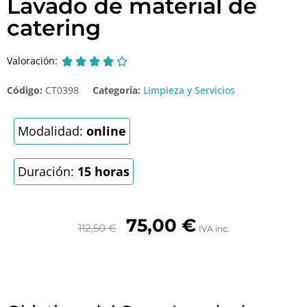
Lavado de material de
catering
Valoración:





Código:
CT0398
Categoría:
Limpieza y Servicios
Modalidad:
online
Duración:
15 horas
75,00
€
112,50
€
IVA inc.