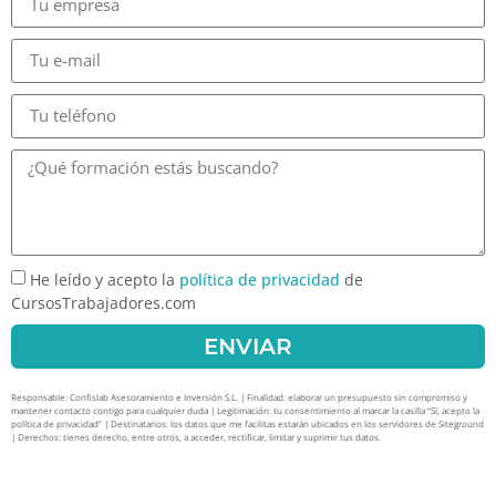
He leído y acepto la
política de privacidad
de
CursosTrabajadores.com
ENVIAR
Responsable: Confislab Asesoramiento e Inversión S.L. | Finalidad: elaborar un presupuesto sin compromiso y
mantener contacto contigo para cualquier duda | Legitimación: tu consentimiento al marcar la casilla “Sí, acepto la
política de privacidad” | Destinatarios: los datos que me facilitas estarán ubicados en los servidores de Siteground
| Derechos: tienes derecho, entre otros, a acceder, rectificar, limitar y suprimir tus datos.