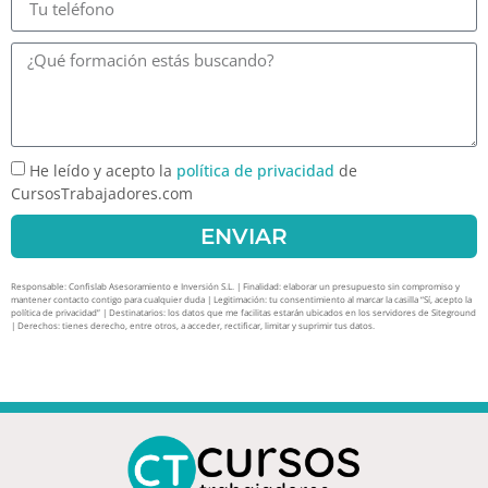
He leído y acepto la
política de privacidad
de
CursosTrabajadores.com
ENVIAR
Responsable: Confislab Asesoramiento e Inversión S.L. | Finalidad: elaborar un presupuesto sin compromiso y
mantener contacto contigo para cualquier duda | Legitimación: tu consentimiento al marcar la casilla “Sí, acepto la
política de privacidad” | Destinatarios: los datos que me facilitas estarán ubicados en los servidores de Siteground
| Derechos: tienes derecho, entre otros, a acceder, rectificar, limitar y suprimir tus datos.