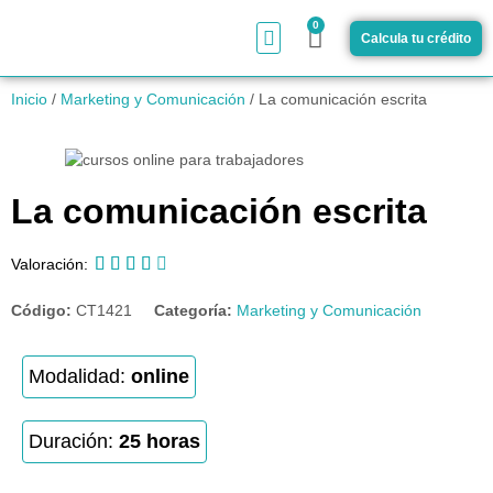
0
Calcula tu crédito
¿Cómo funciona?
Inicio
/
Marketing y Comunicación
/ La comunicación escrita
La comunicación escrita





Valoración:
Código:
CT1421
Categoría:
Marketing y Comunicación
Modalidad:
online
Duración:
25 horas