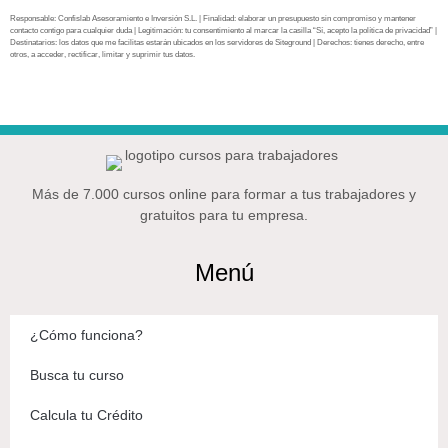
Responsable: Confislab Asesoramiento e Inversión S.L. | Finalidad: elaborar un presupuesto sin compromiso y mantener
contacto contigo para cualquier duda | Legitimación: tu consentimiento al marcar la casilla “Sí, acepto la política de privacidad” |
Destinatarios: los datos que me facilitas estarán ubicados en los servidores de Siteground | Derechos: tienes derecho, entre
otros, a acceder, rectificar, limitar y suprimir tus datos.
Más de 7.000 cursos online para formar a tus trabajadores y
gratuitos para tu empresa.
Menú
¿Cómo funciona?
Busca tu curso
Calcula tu Crédito