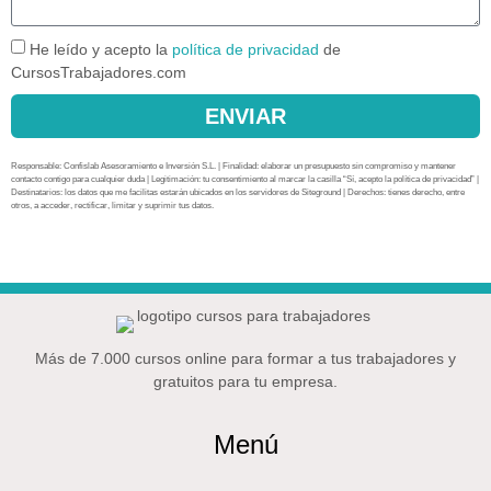
He leído y acepto la
política de privacidad
de
CursosTrabajadores.com
ENVIAR
Responsable: Confislab Asesoramiento e Inversión S.L. | Finalidad: elaborar un presupuesto sin compromiso y mantener
contacto contigo para cualquier duda | Legitimación: tu consentimiento al marcar la casilla “Sí, acepto la política de privacidad” |
Destinatarios: los datos que me facilitas estarán ubicados en los servidores de Siteground | Derechos: tienes derecho, entre
otros, a acceder, rectificar, limitar y suprimir tus datos.
Más de 7.000 cursos online para formar a tus trabajadores y
gratuitos para tu empresa.
Menú