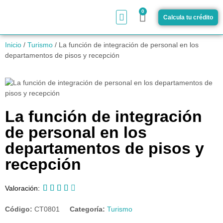
0
Calcula tu crédito
¿Cómo funciona?
Inicio
/
Turismo
/ La función de integración de personal en los
departamentos de pisos y recepción
La función de integración
de personal en los
departamentos de pisos y
recepción





Valoración:
Código:
CT0801
Categoría:
Turismo