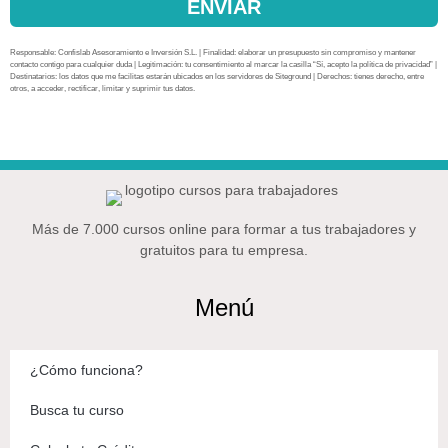
ENVIAR
Responsable: Confislab Asesoramiento e Inversión S.L. | Finalidad: elaborar un presupuesto sin compromiso y mantener
contacto contigo para cualquier duda | Legitimación: tu consentimiento al marcar la casilla “Sí, acepto la política de privacidad” |
Destinatarios: los datos que me facilitas estarán ubicados en los servidores de Siteground | Derechos: tienes derecho, entre
otros, a acceder, rectificar, limitar y suprimir tus datos.
Más de 7.000 cursos online para formar a tus trabajadores y
gratuitos para tu empresa.
Menú
¿Cómo funciona?
Busca tu curso