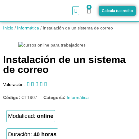
0
Calcula tu crédito
¿Cómo funciona?
Inicio
/
Informática
/ Instalación de un sistema de correo
Instalación de un sistema
de correo





Valoración:
Código:
CT1907
Categoría:
Informática
Modalidad:
online
Duración:
40 horas