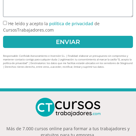
He leído y acepto la
política de privacidad
de
CursosTrabajadores.com
ENVIAR
Responsable: Confislab Asesoramiento e Inversión S.L. | Finalidad: elaborar un presupuesto sin compromiso y
mantener contacto contigo para cualquier duda | Legitimación: tu consentimiento al marcar la casilla “Sí, acepto la
política de privacidad” | Destinatarios: los datos que me facilitas estarán ubicados en los servidores de Siteground
| Derechos: tienes derecho, entre otros, a acceder, rectificar, limitar y suprimir tus datos.
Más de 7.000 cursos online para formar a tus trabajadores y
gratuitos para tu empresa.