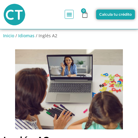
0
Calcula tu crédito
Inicio
/
Idiomas
/ Inglés A2