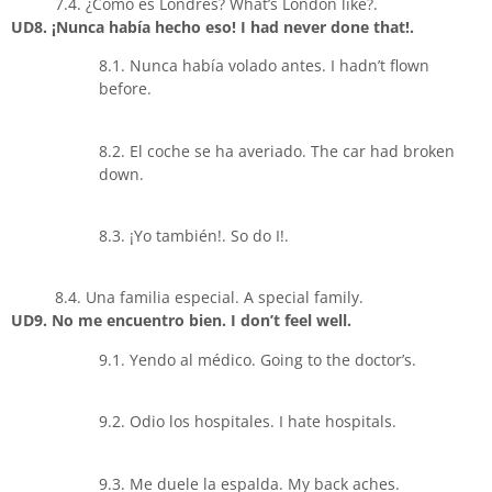
7.4. ¿Cómo es Londres? What’s London like?.
UD8. ¡Nunca había hecho eso! I had never done that!.
8.1. Nunca había volado antes. I hadn’t flown
before.
8.2. El coche se ha averiado. The car had broken
down.
8.3. ¡Yo también!. So do I!.
8.4. Una familia especial. A special family.
UD9. No me encuentro bien. I don’t feel well.
9.1. Yendo al médico. Going to the doctor’s.
9.2. Odio los hospitales. I hate hospitals.
9.3. Me duele la espalda. My back aches.