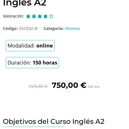
Inglés A2
Valoración:





Código:
SSCE02-N
Categoría:
Idiomas
Modalidad:
online
Duración:
150 horas
750,00
€
1.125,30
€
IVA inc.
Objetivos del Curso Inglés A2