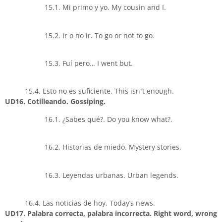
15.1. Mi primo y yo. My cousin and I.
15.2. Ir o no ir. To go or not to go.
15.3. Fuí pero… I went but.
15.4. Esto no es suficiente. This isn´t enough.
UD16. Cotilleando. Gossiping.
16.1. ¿Sabes qué?. Do you know what?.
16.2. Historias de miedo. Mystery stories.
16.3. Leyendas urbanas. Urban legends.
16.4. Las noticias de hoy. Today’s news.
UD17. Palabra correcta, palabra incorrecta. Right word, wrong