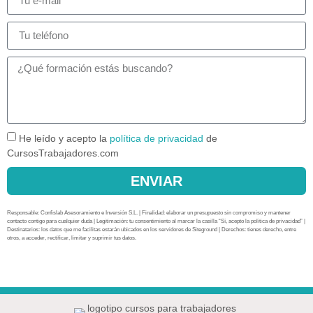
He leído y acepto la
política de privacidad
de
CursosTrabajadores.com
ENVIAR
Responsable: Confislab Asesoramiento e Inversión S.L. | Finalidad: elaborar un presupuesto sin compromiso y mantener
contacto contigo para cualquier duda | Legitimación: tu consentimiento al marcar la casilla “Sí, acepto la política de privacidad” |
Destinatarios: los datos que me facilitas estarán ubicados en los servidores de Siteground | Derechos: tienes derecho, entre
otros, a acceder, rectificar, limitar y suprimir tus datos.