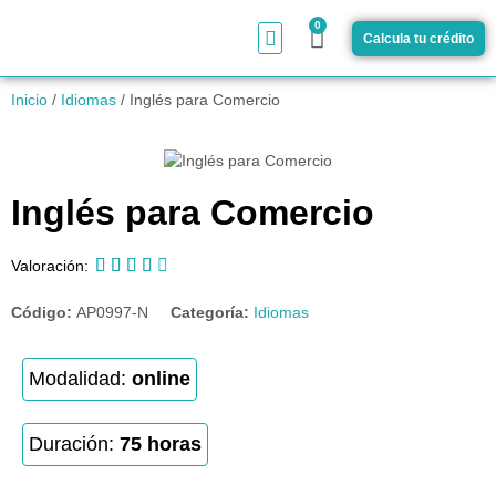
0
Calcula tu crédito
¿Cómo funciona?
Inicio
/
Idiomas
/ Inglés para Comercio
Inglés para Comercio





Valoración:
Código:
AP0997-N
Categoría:
Idiomas
Modalidad:
online
Duración:
75 horas