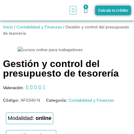
0
Calcula tu crédito
¿Cómo funciona?
Inicio
/
Contabilidad y Finanzas
/ Gestión y control del presupuesto
de tesorería
Gestión y control del
presupuesto de tesorería





Valoración:
Código:
AF0340-N
Categoría:
Contabilidad y Finanzas
Modalidad:
online