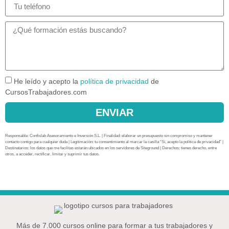
He leído y acepto la
política de privacidad
de
CursosTrabajadores.com
ENVIAR
Responsable: Confislab Asesoramiento e Inversión S.L. | Finalidad: elaborar un presupuesto sin compromiso y mantener
contacto contigo para cualquier duda | Legitimación: tu consentimiento al marcar la casilla “Sí, acepto la política de privacidad” |
Destinatarios: los datos que me facilitas estarán ubicados en los servidores de Siteground | Derechos: tienes derecho, entre
otros, a acceder, rectificar, limitar y suprimir tus datos.
Más de 7.000 cursos online para formar a tus trabajadores y