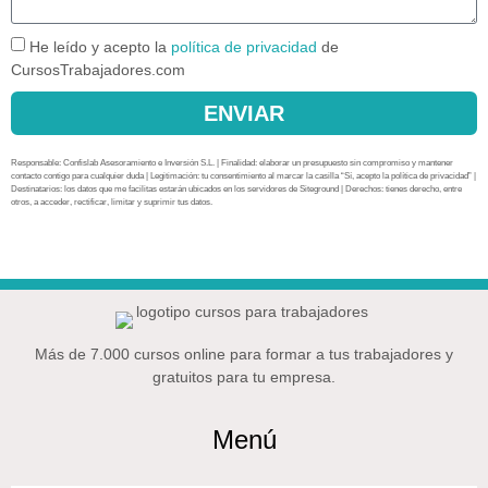
He leído y acepto la
política de privacidad
de
CursosTrabajadores.com
ENVIAR
Responsable: Confislab Asesoramiento e Inversión S.L. | Finalidad: elaborar un presupuesto sin compromiso y mantener
contacto contigo para cualquier duda | Legitimación: tu consentimiento al marcar la casilla “Sí, acepto la política de privacidad” |
Destinatarios: los datos que me facilitas estarán ubicados en los servidores de Siteground | Derechos: tienes derecho, entre
otros, a acceder, rectificar, limitar y suprimir tus datos.
Más de 7.000 cursos online para formar a tus trabajadores y
gratuitos para tu empresa.
Menú