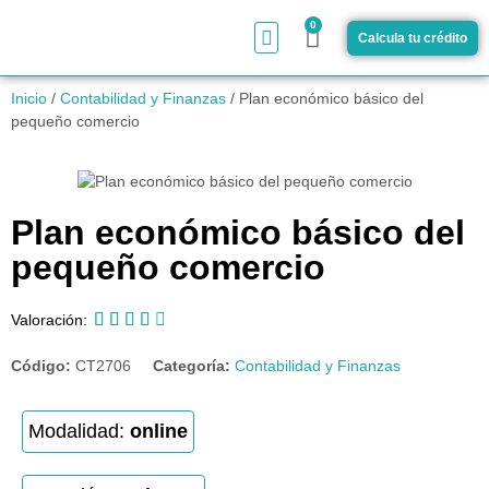
0
Calcula tu crédito
¿Cómo funciona?
Inicio
/
Contabilidad y Finanzas
/ Plan económico básico del
pequeño comercio
Plan económico básico del
pequeño comercio





Valoración:
Código:
CT2706
Categoría:
Contabilidad y Finanzas
Modalidad:
online