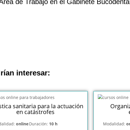
Área de Trabajo en el Gabinete Bucodenta
rían interesar:
stica sanitaria para la actuación
Organi
en catástrofes
alidad:
online
Duración:
10 h
Modalidad:
o