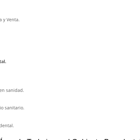
a y Venta.
al.
 en sanidad.
io sanitario.
dental.