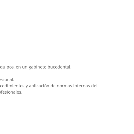
l
equipos, en un gabinete bucodental.
esional.
rocedimientos y aplicación de normas internas del
fesionales.