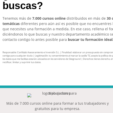
buscas?
Tenemos más de
7.000 cursos online
distribuidos en más de
30 
temáticas
diferentes pero aún así es posible que no encuentres 
que necesites una formación a medida. En ese caso, rellena el f
diciéndonos lo que buscas y nuestro departamento académico s
contacto contigo lo antes posible para
buscar tu formación ideal
Responsable: Confislab Asesoramiento e Inversión S.L. | Finalidad: elaborar un presupuesto sin compro
contigo para cualquier duda | Legitimación: tu consentimiento al marcar la casilla “Sí, acepto la política de 
los datos que me facilitas estarán ubicados en los servidores de Siteground | Derechos: tienes derecho, en
rectificar, limitar y suprimir tus datos.
Más de 7.000 cursos online para formar a tus trabajadores y
gratuitos para tu empresa.