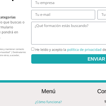
categorías
lo que buscas o
ormulario
e pondrá en
.
He leído y acepto la
política de privacidad
de
miso y mantener contacto
privacidad” | Destinatarios:
tre otros, a acceder,
ENVIAR
Menú
Con
9
¿Cómo funciona?