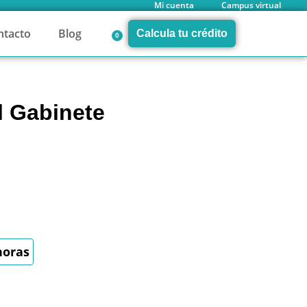
Mi cuenta
Campus virtual
ntacto
Blog
Calcula tu crédito
0
l Gabinete
horas