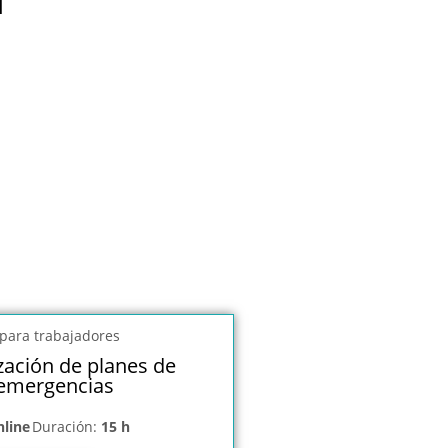
l
zación de planes de
emergencias
nline
Duración:
15 h