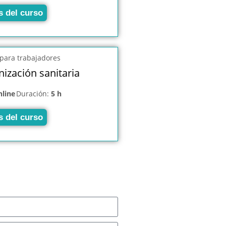
s del curso
ización sanitaria
nline
Duración:
5 h
s del curso