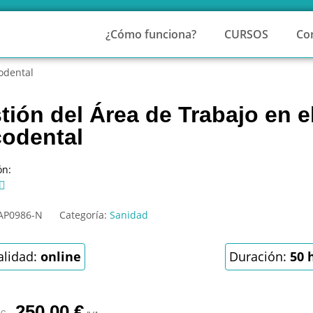
¿Cómo funciona?
CURSOS
Co
odental
tión del Área de Trabajo en e
odental
ón:

AP0986-N
Categoría:
Sanidad
lidad:
online
Duración:
50 
250,00
€