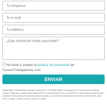
He leído y acepto la
política de privacidad
de
CursosTrabajadores.com
ENVIAR
Responsable: Confislab Asesoramiento e Inversión S.L. | Finalidad: elaborar un presupuesto sin compromiso y mantener
contacto contigo para cualquier duda | Legitimación: tu consentimiento al marcar la casilla “Sí, acepto la política de privacidad” |
Destinatarios: los datos que me facilitas estarán ubicados en los servidores de Siteground | Derechos: tienes derecho, entre
otros, a acceder, rectificar, limitar y suprimir tus datos.