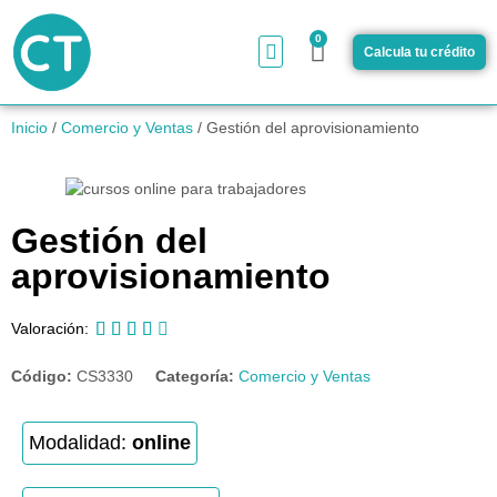
0
Calcula tu crédito
¿Cómo funciona?
Inicio
/
Comercio y Ventas
/ Gestión del aprovisionamiento
Gestión del
aprovisionamiento





Valoración:
Código:
CS3330
Categoría:
Comercio y Ventas
Modalidad:
online