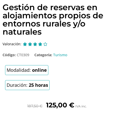
Gestión de reservas en
alojamientos propios de
entornos rurales y/o
naturales
Valoración:





Código:
CT0309
Categoría:
Turismo
Modalidad:
online
Duración:
25 horas
125,00
€
187,50
€
IVA inc.