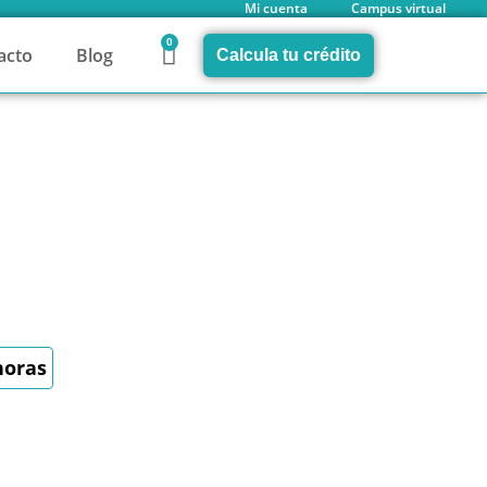
Mi cuenta
Campus virtual
0
acto
Blog
Calcula tu crédito
horas