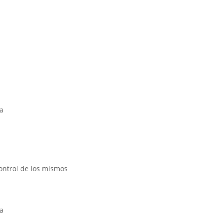
na
control de los mismos
a