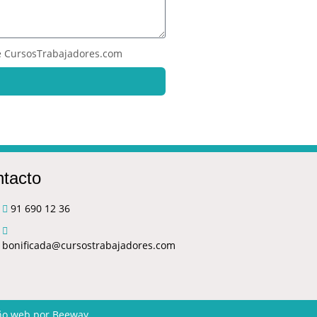
 CursosTrabajadores.com
tacto
91 690 12 36
bonificada@cursostrabajadores.com
ño web
por Beeway