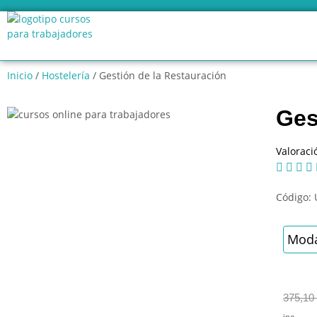
Inicio
/
Hostelería
/ Gestión de la Restauración
Ges
Valoraci




Código:
Moda
375,10