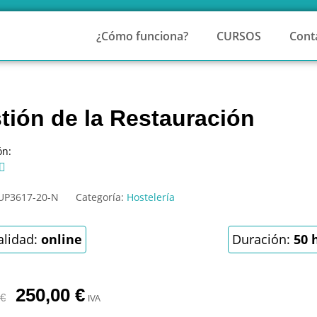
¿Cómo funciona?
CURSOS
Cont
tión de la Restauración
ón:

UP3617-20-N
Categoría:
Hostelería
lidad:
online
Duración:
50 
250,00
€
€
IVA