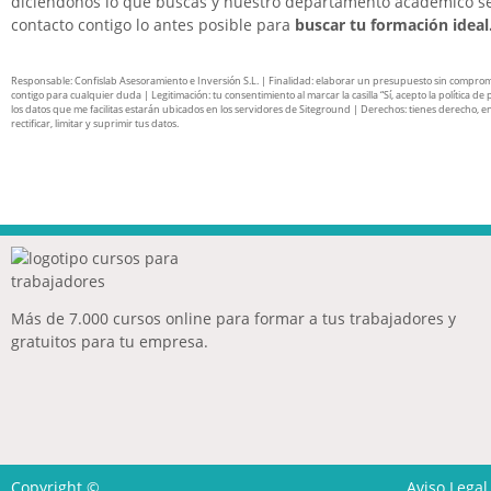
diciéndonos lo que buscas y nuestro departamento académico s
contacto contigo lo antes posible para
buscar tu formación ideal
Responsable: Confislab Asesoramiento e Inversión S.L. | Finalidad: elaborar un presupuesto sin compro
contigo para cualquier duda | Legitimación: tu consentimiento al marcar la casilla “Sí, acepto la política de 
los datos que me facilitas estarán ubicados en los servidores de Siteground | Derechos: tienes derecho, en
rectificar, limitar y suprimir tus datos.
Más de 7.000 cursos online para formar a tus trabajadores y
gratuitos para tu empresa.
Copyright ©
Aviso Legal