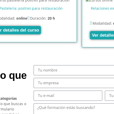
Pastelería: postres para restauración
Relaciones e
dalidad:
online
Duración:
20 h
Modalidad:
r detalles del curso
Ver detalle
so que
categorías
lo que buscas o
ormulario