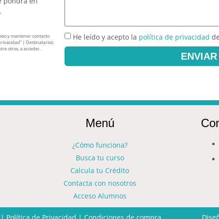
e pondrá en
.
He leído y acepto la
política de privacidad
de
miso y mantener contacto
privacidad” | Destinatarios:
tre otros, a acceder,
ENVIAR
Menú
Con
¿Cómo funciona?
Busca tu curso
Calcula tu Crédito
Contacta con nosotros
Acceso Alumnos
|
Política de Privacidad
|
Condiciones de compra
Dise