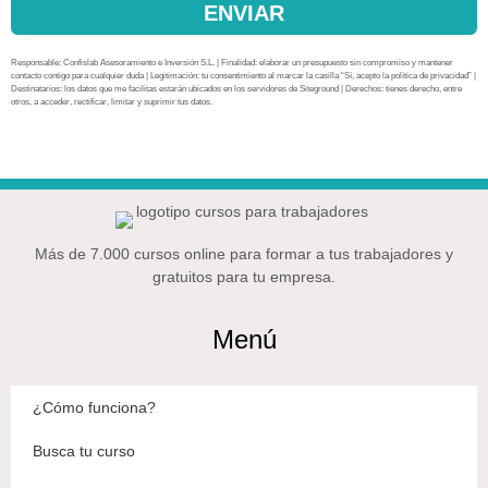
ENVIAR
Responsable: Confislab Asesoramiento e Inversión S.L. | Finalidad: elaborar un presupuesto sin compromiso y mantener
contacto contigo para cualquier duda | Legitimación: tu consentimiento al marcar la casilla “Sí, acepto la política de privacidad” |
Destinatarios: los datos que me facilitas estarán ubicados en los servidores de Siteground | Derechos: tienes derecho, entre
otros, a acceder, rectificar, limitar y suprimir tus datos.
Más de 7.000 cursos online para formar a tus trabajadores y
gratuitos para tu empresa.
Menú
¿Cómo funciona?
Busca tu curso