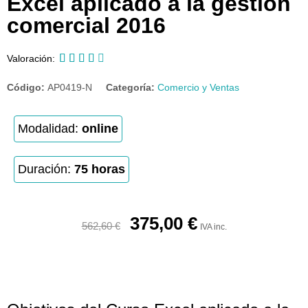
Excel aplicado a la gestión
comercial 2016





Valoración:
Código:
AP0419-N
Categoría:
Comercio y Ventas
Modalidad:
online
Duración:
75 horas
375,00
€
562,60
€
IVA inc.