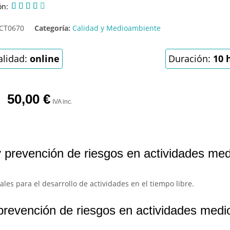
ón:





CT0670
Categoría:
Calidad y Medioambiente
lidad:
online
Duración:
10 
50,00
€
IVA inc.
y prevención de riesgos en actividades me
es para el desarrollo de actividades en el tiempo libre.
prevención de riesgos en actividades medi