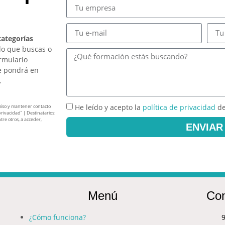
categorías
lo que buscas o
ormulario
e pondrá en
.
He leído y acepto la
política de privacidad
de
miso y mantener contacto
privacidad” | Destinatarios:
tre otros, a acceder,
ENVIAR
Menú
Con
¿Cómo funciona?
9