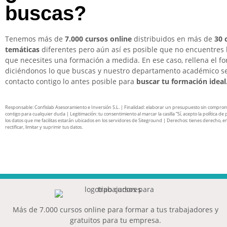
buscas?
Tenemos más de
7.000 cursos online
distribuidos en más de
30 
temáticas
diferentes pero aún así es posible que no encuentres 
que necesites una formación a medida. En ese caso, rellena el f
diciéndonos lo que buscas y nuestro departamento académico s
contacto contigo lo antes posible para
buscar tu formación ideal
Responsable: Confislab Asesoramiento e Inversión S.L. | Finalidad: elaborar un presupuesto sin compro
contigo para cualquier duda | Legitimación: tu consentimiento al marcar la casilla “Sí, acepto la política de 
los datos que me facilitas estarán ubicados en los servidores de Siteground | Derechos: tienes derecho, en
rectificar, limitar y suprimir tus datos.
Más de 7.000 cursos online para formar a tus trabajadores y
gratuitos para tu empresa.