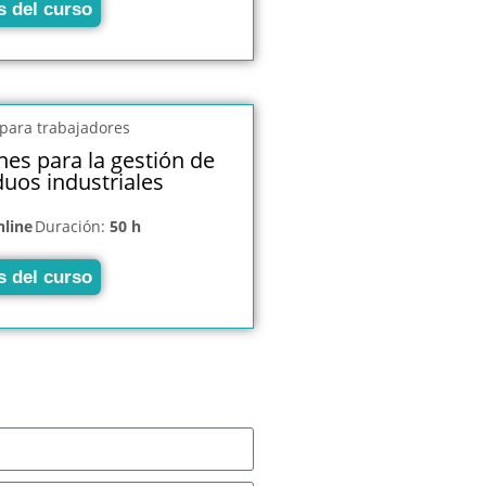
s del curso
es para la gestión de
duos industriales
nline
Duración:
50 h
s del curso