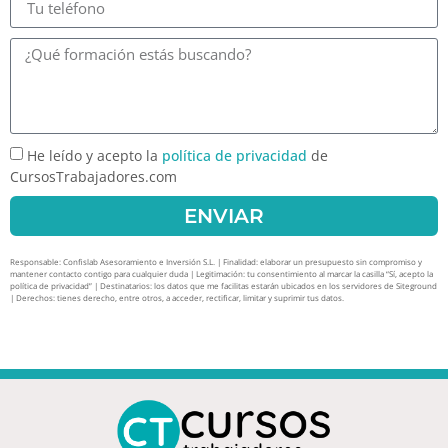
He leído y acepto la
política de privacidad
de
CursosTrabajadores.com
ENVIAR
Responsable: Confislab Asesoramiento e Inversión S.L. | Finalidad: elaborar un presupuesto sin compromiso y
mantener contacto contigo para cualquier duda | Legitimación: tu consentimiento al marcar la casilla “Sí, acepto la
política de privacidad” | Destinatarios: los datos que me facilitas estarán ubicados en los servidores de Siteground
| Derechos: tienes derecho, entre otros, a acceder, rectificar, limitar y suprimir tus datos.