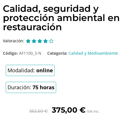
Calidad, seguridad y
protección ambiental en
restauración
Valoración:





Código:
AF1100_3-N
Categoría:
Calidad y Medioambiente
Modalidad:
online
Duración:
75 horas
375,00
€
562,60
€
IVA inc.