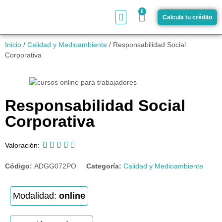
0
Calcula tu crédito
¿Cómo funciona?
Inicio
/
Calidad y Medioambiente
/ Responsabilidad Social
Corporativa
Responsabilidad Social
Corporativa





Valoración:
Código:
ADGG072PO
Categoría:
Calidad y Medioambiente
Modalidad:
online