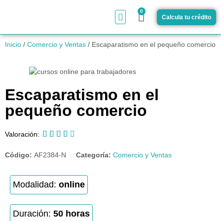
0
Calcula tu crédito
¿Cómo funciona?
Inicio
/
Comercio y Ventas
/ Escaparatismo en el pequeño comercio
Escaparatismo en el
pequeño comercio





Valoración:
Código:
AF2384-N
Categoría:
Comercio y Ventas
Modalidad:
online
Duración:
50 horas