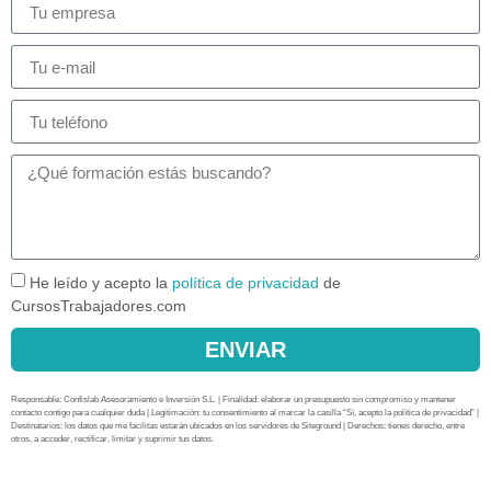
He leído y acepto la
política de privacidad
de
CursosTrabajadores.com
ENVIAR
Responsable: Confislab Asesoramiento e Inversión S.L. | Finalidad: elaborar un presupuesto sin compromiso y mantener
contacto contigo para cualquier duda | Legitimación: tu consentimiento al marcar la casilla “Sí, acepto la política de privacidad” |
Destinatarios: los datos que me facilitas estarán ubicados en los servidores de Siteground | Derechos: tienes derecho, entre
otros, a acceder, rectificar, limitar y suprimir tus datos.