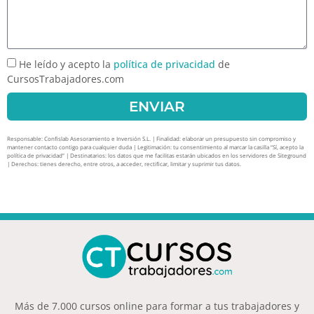
He leído y acepto la
política de privacidad
de
CursosTrabajadores.com
ENVIAR
Responsable: Confislab Asesoramiento e Inversión S.L. | Finalidad: elaborar un presupuesto sin compromiso y
mantener contacto contigo para cualquier duda | Legitimación: tu consentimiento al marcar la casilla “Sí, acepto la
política de privacidad” | Destinatarios: los datos que me facilitas estarán ubicados en los servidores de Siteground
| Derechos: tienes derecho, entre otros, a acceder, rectificar, limitar y suprimir tus datos.
Más de 7.000 cursos online para formar a tus trabajadores y