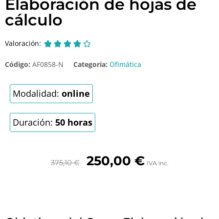
Elaboración de hojas de
cálculo
Valoración:





Código:
AF0858-N
Categoría:
Ofimática
Modalidad:
online
Duración:
50 horas
250,00
€
375,10
€
IVA inc.