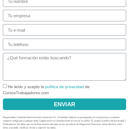
He leído y acepto la
política de privacidad
de
CursosTrabajadores.com
ENVIAR
Responsable: Confislab Asesoramiento e Inversión S.L. | Finalidad: elaborar un presupuesto sin compromiso y mantener
contacto contigo para cualquier duda | Legitimación: tu consentimiento al marcar la casilla “Sí, acepto la política de privacidad” |
Destinatarios: los datos que me facilitas estarán ubicados en los servidores de Siteground | Derechos: tienes derecho, entre
otros, a acceder, rectificar, limitar y suprimir tus datos.