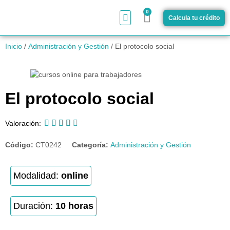
0
Calcula tu crédito
¿Cómo funciona?
Inicio
/
Administración y Gestión
/ El protocolo social
El protocolo social





Valoración:
Código:
CT0242
Categoría:
Administración y Gestión
Modalidad:
online
Duración:
10 horas