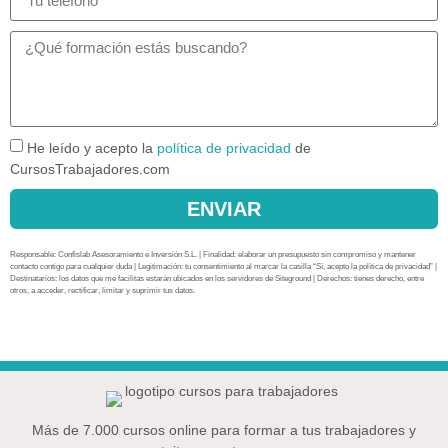
He leído y acepto la
política de privacidad
de
CursosTrabajadores.com
ENVIAR
Responsable: Confislab Asesoramiento e Inversión S.L. | Finalidad: elaborar un presupuesto sin compromiso y mantener
contacto contigo para cualquier duda | Legitimación: tu consentimiento al marcar la casilla “Sí, acepto la política de privacidad” |
Destinatarios: los datos que me facilitas estarán ubicados en los servidores de Siteground | Derechos: tienes derecho, entre
otros, a acceder, rectificar, limitar y suprimir tus datos.
Más de 7.000 cursos online para formar a tus trabajadores y