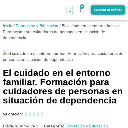
0
Calcula tu crédito
¿Cómo funciona?
Inicio
/
Formación y Educación
/ El cuidado en el entorno familiar.
Formación para cuidadores de personas en situación de
dependencia
El cuidado en el entorno
familiar. Formación para
cuidadores de personas en
situación de dependencia





Valoración:
Código:
AP0458-N
Categoría:
Formación y Educación