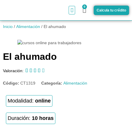
0
Calcula tu crédito
¿Cómo funciona?
Inicio
/
Alimentación
/ El ahumado
El ahumado





Valoración:
Código:
CT1319
Categoría:
Alimentación
Modalidad:
online
Duración:
10 horas