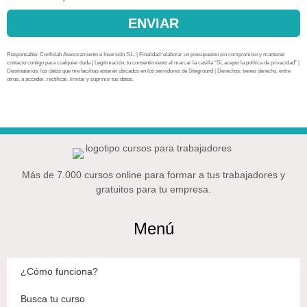
ENVIAR
Responsable: Confislab Asesoramiento e Inversión S.L. | Finalidad: elaborar un presupuesto sin compromiso y mantener
contacto contigo para cualquier duda | Legitimación: tu consentimiento al marcar la casilla “Sí, acepto la política de privacidad” |
Destinatarios: los datos que me facilitas estarán ubicados en los servidores de Siteground | Derechos: tienes derecho, entre
otros, a acceder, rectificar, limitar y suprimir tus datos.
Más de 7.000 cursos online para formar a tus trabajadores y
gratuitos para tu empresa.
Menú
¿Cómo funciona?
Busca tu curso