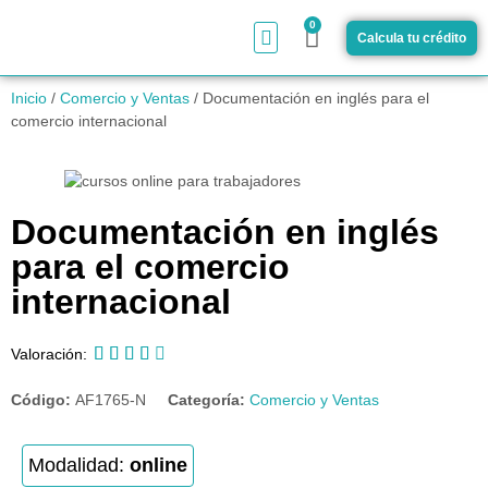
0
Calcula tu crédito
¿Cómo funciona?
Inicio
/
Comercio y Ventas
/ Documentación en inglés para el
comercio internacional
Documentación en inglés
para el comercio
internacional





Valoración:
Código:
AF1765-N
Categoría:
Comercio y Ventas
Modalidad:
online