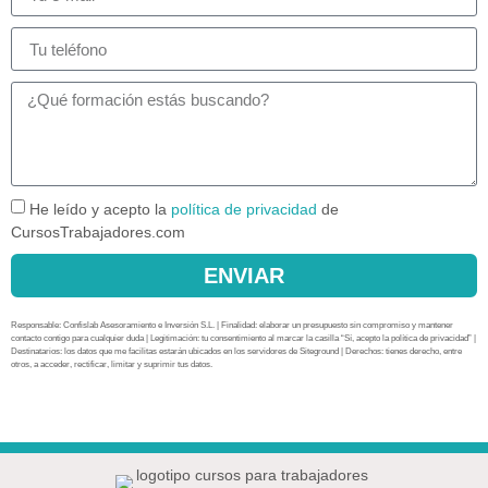
He leído y acepto la
política de privacidad
de
CursosTrabajadores.com
ENVIAR
Responsable: Confislab Asesoramiento e Inversión S.L. | Finalidad: elaborar un presupuesto sin compromiso y mantener
contacto contigo para cualquier duda | Legitimación: tu consentimiento al marcar la casilla “Sí, acepto la política de privacidad” |
Destinatarios: los datos que me facilitas estarán ubicados en los servidores de Siteground | Derechos: tienes derecho, entre
otros, a acceder, rectificar, limitar y suprimir tus datos.