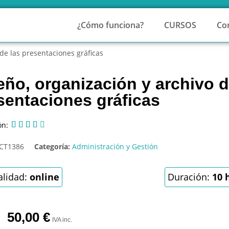
¿Cómo funciona?
CURSOS
Co
 de las presentaciones gráficas
eño, organización y archivo d
sentaciones gráficas
ón:





CT1386
Categoría:
Administración y Gestión
lidad:
online
Duración:
10 
50,00
€
IVA inc.