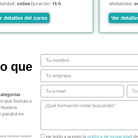
alidad:
online
Duración:
15 h
Modalidad:
o
r detalles del curso
Ver detalle
so que
categorías
lo que buscas o
ormulario
e pondrá en
.
He leído y acepto la
política de privacidad
de
miso y mantener contacto