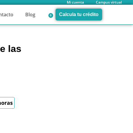
Mi cuenta
Campus virtual
ntacto
Blog
Calcula tu crédito
0
e las
horas