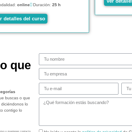
Ver detalle
dalidad:
online
Duración:
25 h
r detalles del curso
so que
tegorías
que buscas o que
 diciéndonos lo
o contigo lo
He leído y acepto la
política de privacidad
de C
miso y mantener contacto