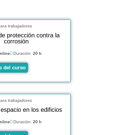
e protección contra la
corrosión
nline
Duración:
20 h
s del curso
espacio en los edificios
nline
Duración:
20 h