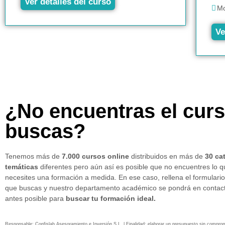
Ver detalles del curso
Mo
Ve
¿No encuentras el cur
buscas?
Tenemos más de
7.000 cursos online
distribuidos en más de
30 ca
temáticas
diferentes pero aún así es posible que no encuentres lo 
necesites una formación a medida. En ese caso, rellena el formulario
que buscas y nuestro departamento académico se pondrá en contact
antes posible para
buscar tu formación ideal.
Responsable: Confislab Asesoramiento e Inversión S.L. | Finalidad: elaborar un presupuesto sin compro