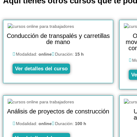
Aquí tienes otros cursos que te pod
Conducción de transpalés y carretillas
O
de mano
mov
con
Modalidad:
online
Duración:
15 h
Mo
Ver detalles del curso
Ve
Análisis de proyectos de construcción
U
a
Modalidad:
online
Duración:
100 h