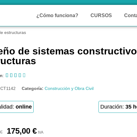
¿Cómo funciona?
CURSOS
Cont
de estructuras
eño de sistemas constructivo
ructuras





n:
:
CT1142
Categoría:
Construcción y Obra Civil
lidad:
online
Duración:
35 h
175,00
€
€
IVA