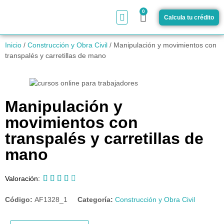
0
Calcula tu crédito
¿Cómo funciona?
Inicio
/
Construcción y Obra Civil
/ Manipulación y movimientos con
transpalés y carretillas de mano
Manipulación y
movimientos con
transpalés y carretillas de
mano





Valoración:
Código:
AF1328_1
Categoría:
Construcción y Obra Civil