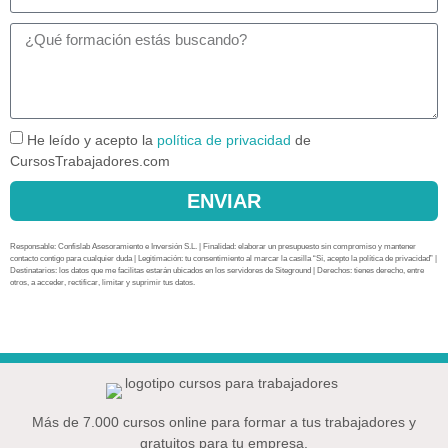
He leído y acepto la
política de privacidad
de
CursosTrabajadores.com
ENVIAR
Responsable: Confislab Asesoramiento e Inversión S.L. | Finalidad: elaborar un presupuesto sin compromiso y mantener
contacto contigo para cualquier duda | Legitimación: tu consentimiento al marcar la casilla “Sí, acepto la política de privacidad” |
Destinatarios: los datos que me facilitas estarán ubicados en los servidores de Siteground | Derechos: tienes derecho, entre
otros, a acceder, rectificar, limitar y suprimir tus datos.
Más de 7.000 cursos online para formar a tus trabajadores y
gratuitos para tu empresa.