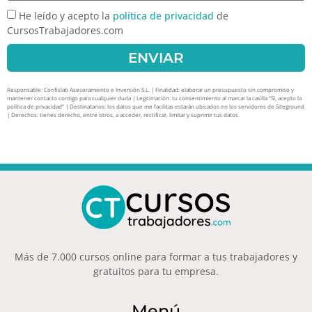
He leído y acepto la
política de privacidad
de
CursosTrabajadores.com
ENVIAR
Responsable: Confislab Asesoramiento e Inversión S.L. | Finalidad: elaborar un presupuesto sin compromiso y
mantener contacto contigo para cualquier duda | Legitimación: tu consentimiento al marcar la casilla “Sí, acepto la
política de privacidad” | Destinatarios: los datos que me facilitas estarán ubicados en los servidores de Siteground
| Derechos: tienes derecho, entre otros, a acceder, rectificar, limitar y suprimir tus datos.
Más de 7.000 cursos online para formar a tus trabajadores y
gratuitos para tu empresa.
Menú