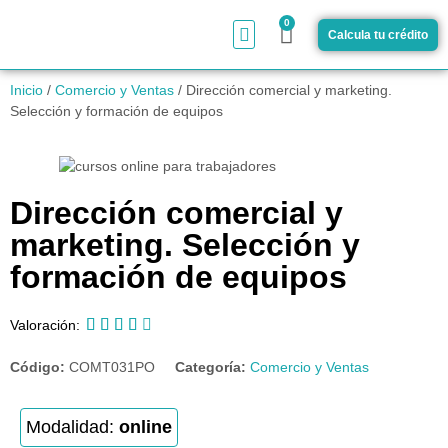
0
Calcula tu crédito
¿Cómo funciona?
Inicio
/
Comercio y Ventas
/ Dirección comercial y marketing.
Selección y formación de equipos
Dirección comercial y
marketing. Selección y
formación de equipos





Valoración:
Código:
COMT031PO
Categoría:
Comercio y Ventas
Modalidad:
online