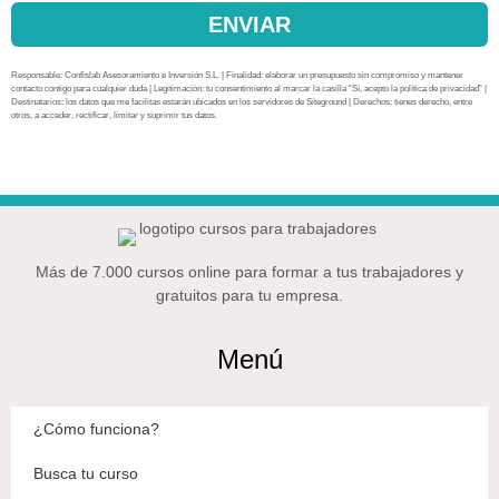
ENVIAR
Responsable: Confislab Asesoramiento e Inversión S.L. | Finalidad: elaborar un presupuesto sin compromiso y mantener
contacto contigo para cualquier duda | Legitimación: tu consentimiento al marcar la casilla “Sí, acepto la política de privacidad” |
Destinatarios: los datos que me facilitas estarán ubicados en los servidores de Siteground | Derechos: tienes derecho, entre
otros, a acceder, rectificar, limitar y suprimir tus datos.
Más de 7.000 cursos online para formar a tus trabajadores y
gratuitos para tu empresa.
Menú
¿Cómo funciona?
Busca tu curso