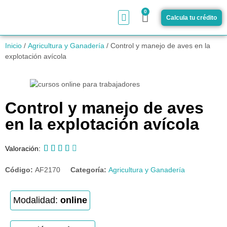
0
Calcula tu crédito
¿Cómo funciona?
Inicio
/
Agricultura y Ganadería
/ Control y manejo de aves en la
explotación avícola
Control y manejo de aves
en la explotación avícola





Valoración:
Código:
AF2170
Categoría:
Agricultura y Ganadería
Modalidad:
online