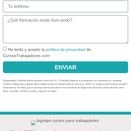
He leído y acepto la
política de privacidad
de
CursosTrabajadores.com
ENVIAR
Responsable: Confislab Asesoramiento e Inversión S.L. | Finalidad: elaborar un presupuesto sin compromiso y mantener
contacto contigo para cualquier duda | Legitimación: tu consentimiento al marcar la casilla “Sí, acepto la política de privacidad” |
Destinatarios: los datos que me facilitas estarán ubicados en los servidores de Siteground | Derechos: tienes derecho, entre
otros, a acceder, rectificar, limitar y suprimir tus datos.