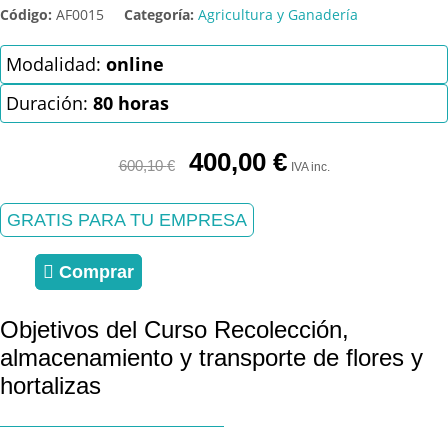
Código:
AF0015
Categoría:
Agricultura y Ganadería
Modalidad:
online
Duración:
80 horas
El
El
400,00
€
600,10
€
IVA inc.
precio
precio
original
actual
GRATIS PARA TU EMPRESA
era:
es:
600,10 €.
400,00 €.
Comprar
Objetivos del Curso Recolección,
almacenamiento y transporte de flores y
hortalizas