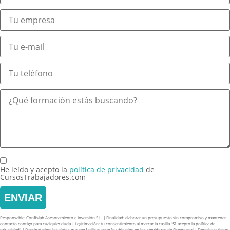
He leído y acepto la
política de privacidad
de
CursosTrabajadores.com
ENVIAR
Responsable: Confislab Asesoramiento e Inversión S.L. | Finalidad: elaborar un presupuesto sin compromiso y mantener
contacto contigo para cualquier duda | Legitimación: tu consentimiento al marcar la casilla “Sí, acepto la política de
privacidad” | Destinatarios: los datos que me facilitas estarán ubicados en los servidores de Siteground | Derechos: tienes