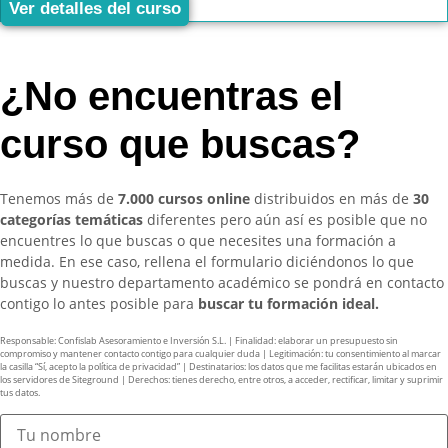
Ver detalles del curso
¿No encuentras el
curso que buscas?
Tenemos más de
7.000 cursos online
distribuidos en más de
30
categorías temáticas
diferentes pero aún así es posible que no
encuentres lo que buscas o que necesites una formación a
medida. En ese caso, rellena el formulario diciéndonos lo que
buscas y nuestro departamento académico se pondrá en contacto
contigo lo antes posible para
buscar tu formación ideal.
Responsable: Confislab Asesoramiento e Inversión S.L. | Finalidad: elaborar un presupuesto sin
compromiso y mantener contacto contigo para cualquier duda | Legitimación: tu consentimiento al marcar
la casilla “Sí, acepto la política de privacidad” | Destinatarios: los datos que me facilitas estarán ubicados en
los servidores de Siteground | Derechos: tienes derecho, entre otros, a acceder, rectificar, limitar y suprimir
tus datos.