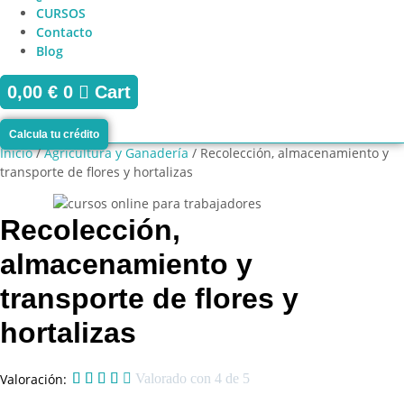
CURSOS
Contacto
Blog
0,00
€
0
Cart
Calcula tu crédito
Inicio
/
Agricultura y Ganadería
/ Recolección, almacenamiento y
transporte de flores y hortalizas
Recolección,
almacenamiento y
transporte de flores y
hortalizas
Valoración:





Valorado con 4 de 5