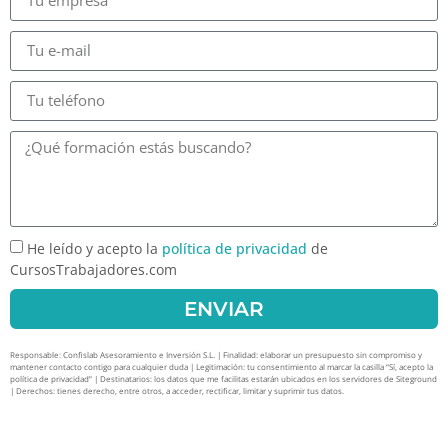
He leído y acepto la
política de privacidad
de
CursosTrabajadores.com
ENVIAR
Responsable: Confislab Asesoramiento e Inversión S.L. | Finalidad: elaborar un presupuesto sin compromiso y
mantener contacto contigo para cualquier duda | Legitimación: tu consentimiento al marcar la casilla “Sí, acepto la
política de privacidad” | Destinatarios: los datos que me facilitas estarán ubicados en los servidores de Siteground
| Derechos: tienes derecho, entre otros, a acceder, rectificar, limitar y suprimir tus datos.