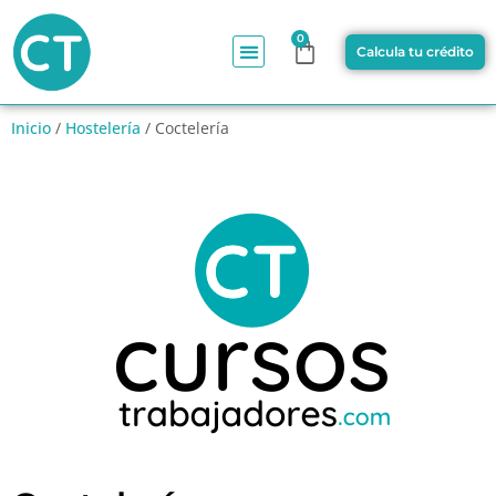
0
Calcula tu crédito
Inicio
/
Hostelería
/ Coctelería