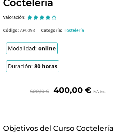
Coctelería
Valoración:





Código:
AP0098
Categoría:
Hostelería
Modalidad:
online
Duración:
80 horas
400,00
€
600,10
€
IVA inc.
Objetivos del Curso Coctelería