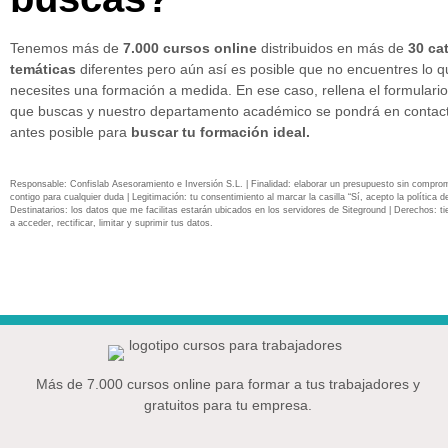
Tenemos más de
7.000 cursos online
distribuidos en más de
30 ca
temáticas
diferentes pero aún así es posible que no encuentres lo 
necesites una formación a medida. En ese caso, rellena el formulario
que buscas y nuestro departamento académico se pondrá en contact
antes posible para
buscar tu formación ideal.
Responsable: Confislab Asesoramiento e Inversión S.L. | Finalidad: elaborar un presupuesto sin compro
contigo para cualquier duda | Legitimación: tu consentimiento al marcar la casilla “Sí, acepto la política de
Destinatarios: los datos que me facilitas estarán ubicados en los servidores de Siteground | Derechos: ti
a acceder, rectificar, limitar y suprimir tus datos.
Más de 7.000 cursos online para formar a tus trabajadores y
gratuitos para tu empresa.