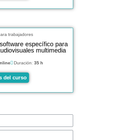
software específico para
udiovisuales multimedia
nline
Duración:
35 h
s del curso