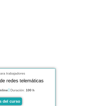
de redes telemáticas
nline
Duración:
100 h
s del curso