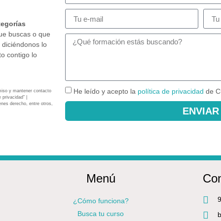
tegorías
que buscas o que
 diciéndonos lo
o contigo lo
He leído y acepto la
política de privacidad
de C
miso y mantener contacto
 privacidad” |
enes derecho, entre otros,
ENVIAR
Menú
Con
9
¿Cómo funciona?
Busca tu curso
b