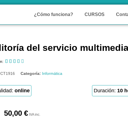
¿Cómo funciona?
CURSOS
Cont
itoría del servicio multimedi





n:
:
CT1916
Categoría:
Informática
lidad:
online
Duración:
10 h
50,00
€
IVA inc.