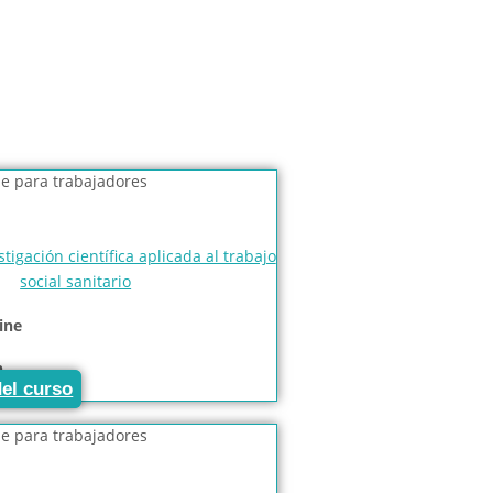
tigación científica aplicada al trabajo
social sanitario
ine
h
del curso