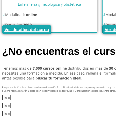
Enfermería ginecológica y obstétrica
Modalidad:
online
Modal
Duración:
200 h
Durac
Ver detalles del curso
Ver d
¿No encuentras el cur
Tenemos más de
7.000 cursos online
distribuidos en más de
30 
necesites una formación a medida. En ese caso, rellena el formu
antes posible para
buscar tu formación ideal.
Responsable: Confislab Asesoramiento e Inversión S.L. | Finalidad: elaborar un presupuesto sin compromiso 
que me facilitas estarán ubicados en los servidores de Siteground | Derechos: tienes derecho, entre otros, a 