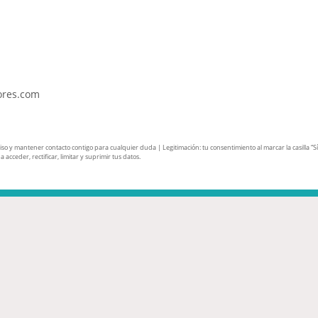
ores.com
y mantener contacto contigo para cualquier duda | Legitimación: tu consentimiento al marcar la casilla “Sí, a
acceder, rectificar, limitar y suprimir tus datos.