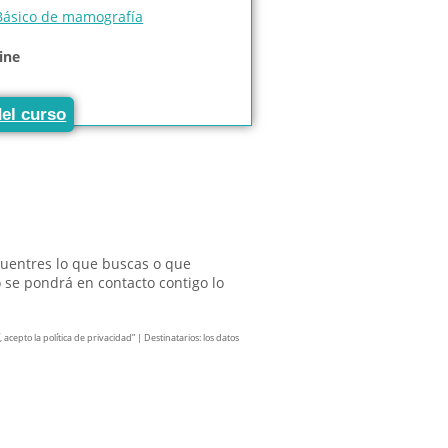
Básico de mamografía
ine
del curso
cuentres lo que buscas o que
 se pondrá en contacto contigo lo
cepto la política de privacidad” | Destinatarios: los datos