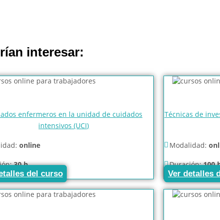
ían interesar:
ados enfermeros en la unidad de cuidados
Técnicas de inves
intensivos (UCI)
idad:
online
Modalidad:
onl
ión:
30 h
Duración:
100 
etalles del curso
Ver detalles 