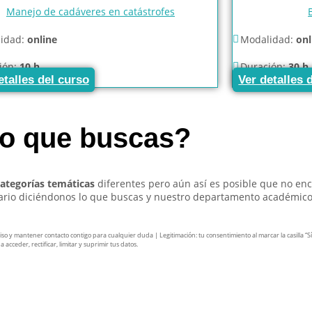
Manejo de cadáveres en catástrofes
idad:
online
Modalidad:
onl
ión:
10 h
Duración:
30 h
etalles del curso
Ver detalles 
so que buscas?
categorías temáticas
diferentes pero aún así es posible que no en
lario diciéndonos lo que buscas y nuestro departamento académico
y mantener contacto contigo para cualquier duda | Legitimación: tu consentimiento al marcar la casilla “Sí, a
acceder, rectificar, limitar y suprimir tus datos.