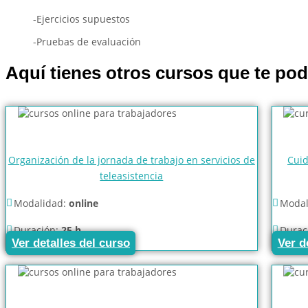
-Ejercicios supuestos
-Pruebas de evaluación
Aquí tienes otros cursos que te podr
Organización de la jornada de trabajo en servicios de
Cuid
teleasistencia
Modalidad:
online
Modal
Duración:
25 h
Durac
Ver detalles del curso
Ver d