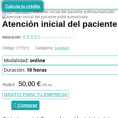
Calcula tu crédito
Inicio
/
Sanidad
/ Atención inicial del paciente politraumatizado
Atención inicial del pacient
Valoración:





Valorado con 4 de 5
Código:
CT1513
Categoría:
Sanidad
Modalidad:
online
Duración:
10 horas
El
El
50,00
€
75,00
€
IVA inc.
precio
precio
original
actual
GRATIS PARA TU EMPRESA
era:
es:
75,00 €.
50,00 €.
Comprar