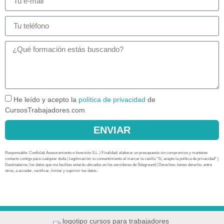
He leído y acepto la
política de privacidad
de
CursosTrabajadores.com
ENVIAR
Responsable: Confislab Asesoramiento e Inversión S.L. | Finalidad: elaborar un presupuesto sin compromiso y mantener
contacto contigo para cualquier duda | Legitimación: tu consentimiento al marcar la casilla “Sí, acepto la política de privacidad” |
Destinatarios: los datos que me facilitas estarán ubicados en los servidores de Siteground | Derechos: tienes derecho, entre
otros, a acceder, rectificar, limitar y suprimir tus datos.