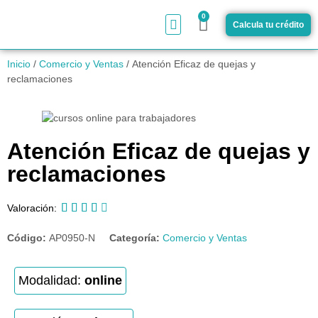
0
Calcula tu crédito
¿Cómo funciona?
Inicio
/
Comercio y Ventas
/ Atención Eficaz de quejas y
reclamaciones
Atención Eficaz de quejas y
reclamaciones





Valoración:
Código:
AP0950-N
Categoría:
Comercio y Ventas
Modalidad:
online