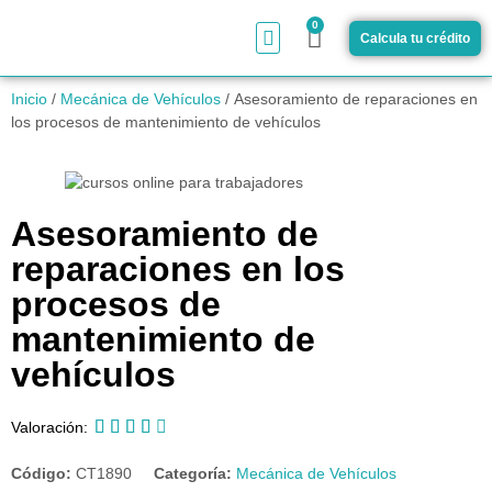
0
Calcula tu crédito
¿Cómo funciona?
Inicio
/
Mecánica de Vehículos
/ Asesoramiento de reparaciones en
los procesos de mantenimiento de vehículos
Asesoramiento de
reparaciones en los
procesos de
mantenimiento de
vehículos





Valoración:
Código:
CT1890
Categoría:
Mecánica de Vehículos