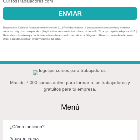
CursosTrabajadores.com
ENVIAR
Responsable: Confislab Asesoramiento e Inversión S.L. | Finalidad: elaborar un presupuesto sin compromiso y mantener
contacto contigo para cualquier duda | Legitimación: tu consentimiento al marcar la casilla “Sí, acepto la política de privacidad” |
Destinatarios: los datos que me facilitas estarán ubicados en los servidores de Siteground | Derechos: tienes derecho, entre
otros, a acceder, rectificar, limitar y suprimir tus datos.
Más de 7.000 cursos online para formar a tus trabajadores y
gratuitos para tu empresa.
Menú
¿Cómo funciona?
Busca tu curso