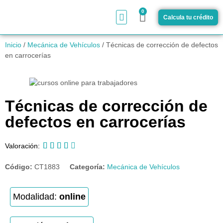
0
Calcula tu crédito
¿Cómo funciona?
Inicio
/
Mecánica de Vehículos
/ Técnicas de corrección de defectos
en carrocerías
Técnicas de corrección de
defectos en carrocerías





Valoración:
Código:
CT1883
Categoría:
Mecánica de Vehículos
Modalidad:
online