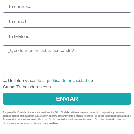
He leído y acepto la
política de privacidad
de
CursosTrabajadores.com
ENVIAR
Responsable: Confislab Asesoramiento e Inversión S.L. | Finalidad: elaborar un presupuesto sin compromiso y mantener
contacto contigo para cualquier duda | Legitimación: tu consentimiento al marcar la casilla “Sí, acepto la política de privacidad” |
Destinatarios: los datos que me facilitas estarán ubicados en los servidores de Siteground | Derechos: tienes derecho, entre
otros, a acceder, rectificar, limitar y suprimir tus datos.