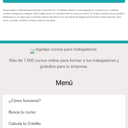
Responsable: Confislab Asesoramiento e Inversión S.L. | Finalidad: elaborar un presupuesto sin compromiso y mantener
contacto contigo para cualquier duda | Legitimación: tu consentimiento al marcar la casilla “Sí, acepto la política de privacidad” |
Destinatarios: los datos que me facilitas estarán ubicados en los servidores de Siteground | Derechos: tienes derecho, entre
otros, a acceder, rectificar, limitar y suprimir tus datos.
Más de 7.000 cursos online para formar a tus trabajadores y
gratuitos para tu empresa.
Menú
¿Cómo funciona?
Busca tu curso
Calcula tu Crédito