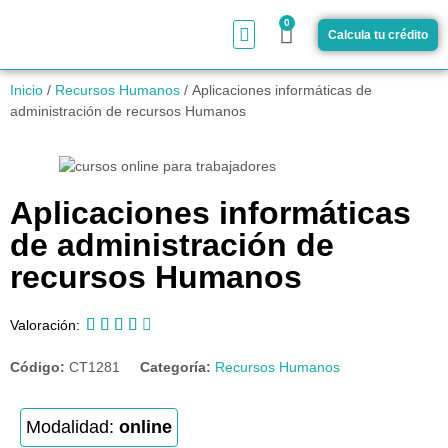
0
Calcula tu crédito
¿Cómo funciona?
Inicio
/
Recursos Humanos
/ Aplicaciones informáticas de
administración de recursos Humanos
Aplicaciones informáticas
de administración de
recursos Humanos





Valoración:
Código:
CT1281
Categoría:
Recursos Humanos
Modalidad:
online