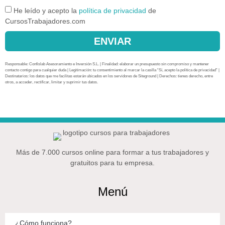
He leído y acepto la
política de privacidad
de
CursosTrabajadores.com
ENVIAR
Responsable: Confislab Asesoramiento e Inversión S.L. | Finalidad: elaborar un presupuesto sin compromiso y mantener
contacto contigo para cualquier duda | Legitimación: tu consentimiento al marcar la casilla “Sí, acepto la política de privacidad” |
Destinatarios: los datos que me facilitas estarán ubicados en los servidores de Siteground | Derechos: tienes derecho, entre
otros, a acceder, rectificar, limitar y suprimir tus datos.
Más de 7.000 cursos online para formar a tus trabajadores y
gratuitos para tu empresa.
Menú
¿Cómo funciona?