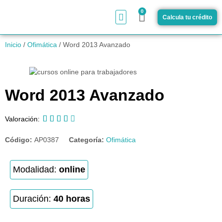
0
Calcula tu crédito
¿Cómo funciona?
Inicio
/
Ofimática
/ Word 2013 Avanzado
Word 2013 Avanzado





Valoración:
Código:
AP0387
Categoría:
Ofimática
Modalidad:
online
Duración:
40 horas