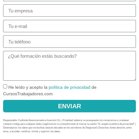
He leído y acepto la
política de privacidad
de
CursosTrabajadores.com
ENVIAR
Responsable: Confislab Asesoramiento e Inversión S.L. | Finalidad: elaborar un presupuesto sin compromiso y mantener
contacto contigo para cualquier duda | Legitimación: tu consentimiento al marcar la casilla “Sí, acepto la política de privacidad” |
Destinatarios: los datos que me facilitas estarán ubicados en los servidores de Siteground | Derechos: tienes derecho, entre
otros, a acceder, rectificar, limitar y suprimir tus datos.