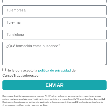
He leído y acepto la
política de privacidad
de
CursosTrabajadores.com
ENVIAR
Responsable: Confislab Asesoramiento e Inversión S.L. | Finalidad: elaborar un presupuesto sin compromiso y mantener
contacto contigo para cualquier duda | Legitimación: tu consentimiento al marcar la casilla “Sí, acepto la política de privacidad” |
Destinatarios: los datos que me facilitas estarán ubicados en los servidores de Siteground | Derechos: tienes derecho, entre
otros, a acceder, rectificar, limitar y suprimir tus datos.