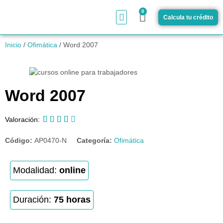
0
Calcula tu crédito
¿Cómo funciona?
Inicio
/
Ofimática
/ Word 2007
Word 2007





Valoración:
Código:
AP0470-N
Categoría:
Ofimática
Modalidad:
online
Duración:
75 horas