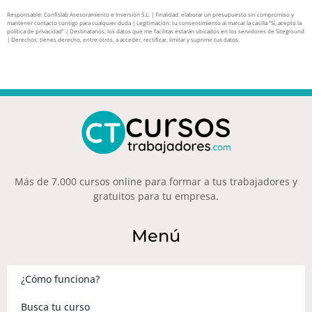
Responsable: Confislab Asesoramiento e Inversión S.L. | Finalidad: elaborar un presupuesto sin compromiso y
mantener contacto contigo para cualquier duda | Legitimación: tu consentimiento al marcar la casilla “Sí, acepto la
política de privacidad” | Destinatarios: los datos que me facilitas estarán ubicados en los servidores de Siteground
| Derechos: tienes derecho, entre otros, a acceder, rectificar, limitar y suprimir tus datos.
Más de 7.000 cursos online para formar a tus trabajadores y
gratuitos para tu empresa.
Menú
¿Cómo funciona?
Busca tu curso